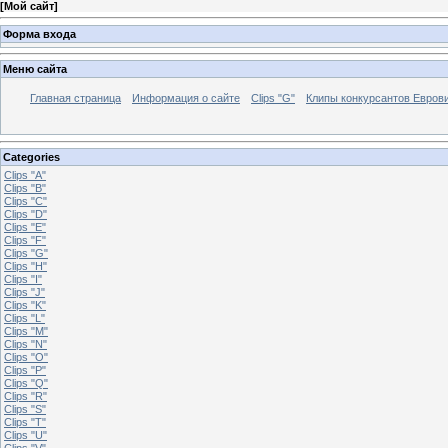
[
Мой сайт
]
Форма входа
Меню сайта
Главная страница
Информация о сайте
Clips "G"
Клипы конкурсантов Евров
Categories
Clips "A"
Clips "B"
Clips "C"
Clips "D"
Clips "E"
Clips "F"
Clips "G"
Clips "H"
Clips "I"
Clips "J"
Clips "K"
Clips "L"
Clips "M"
Clips "N"
Clips "O"
Clips "P"
Clips "Q"
Clips "R"
Clips "S"
Clips "T"
Clips "U"
Clips "V"