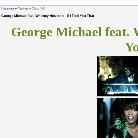
Главная
»
Файлы
»
Clips "G"
George Michael feat. Whitney Houston - If I Told You That
George Michael feat. 
Yo