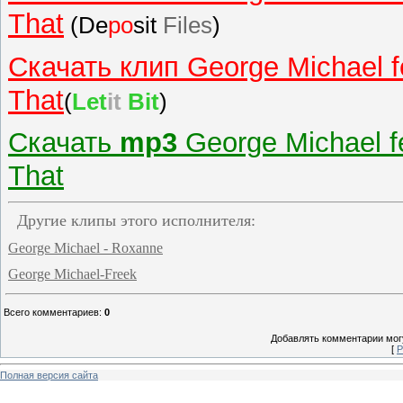
That
(De
po
sit
Files
)
Скачать клип George Michael fe
That
(
Let
it
Bit
)
Скачать
mp3
George Michael fe
That
Другие клипы этого исполнителя:
George Michael - Roxanne
George Michael-Freek
Всего комментариев
:
0
Добавлять комментарии могу
[
Р
Полная версия сайта