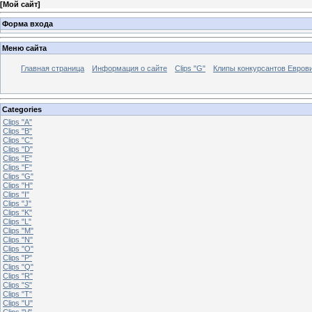
[
Мой сайт
]
Форма входа
Меню сайта
Главная страница
Информация о сайте
Clips "G"
Клипы конкурсантов Евров
Categories
Clips "A"
Clips "B"
Clips "C"
Clips "D"
Clips "E"
Clips "F"
Clips "G"
Clips "H"
Clips "I"
Clips "J"
Clips "K"
Clips "L"
Clips "M"
Clips "N"
Clips "O"
Clips "P"
Clips "Q"
Clips "R"
Clips "S"
Clips "T"
Clips "U"
Clips "V"