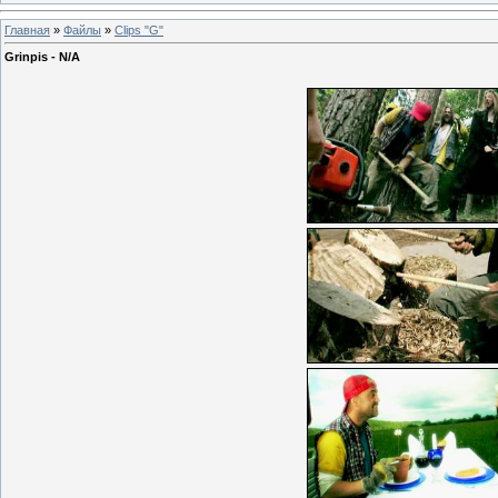
Главная
»
Файлы
»
Clips "G"
Grinpis - N/A