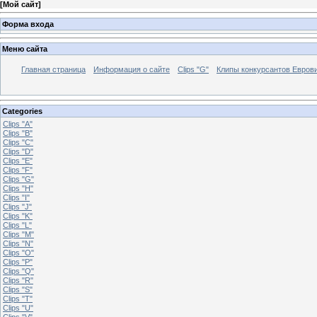
[
Мой сайт
]
Форма входа
Меню сайта
Главная страница
Информация о сайте
Clips "G"
Клипы конкурсантов Евров
Categories
Clips "A"
Clips "B"
Clips "C"
Clips "D"
Clips "E"
Clips "F"
Clips "G"
Clips "H"
Clips "I"
Clips "J"
Clips "K"
Clips "L"
Clips "M"
Clips "N"
Clips "O"
Clips "P"
Clips "Q"
Clips "R"
Clips "S"
Clips "T"
Clips "U"
Clips "V"