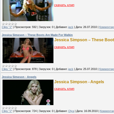
скачать клип
Clips "J"
|
Просмотров:
592
|
Загрузок:
0
|
Добавил:
jack
|
Дата:
26.07.2010
|
Комментари
Jessica Simpson – These Boots Are Made For Walkin
Jessica Simpson – These Boot
скачать клип
Clips "J"
|
Просмотров:
878
|
Загрузок:
0
|
Добавил:
jack
|
Дата:
25.07.2010
|
Комментари
Jessica Simpson - Angels
Jessica Simpson - Angels
скачать клип
Clips "J"
|
Просмотров:
724
|
Загрузок:
0
|
Добавил:
Olya
|
Дата:
16.09.2010
|
Комментар