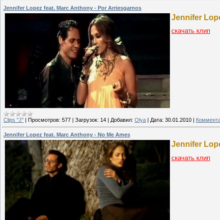
Jennifer Lopez feat. Marc Anthony - Por Arriesgarnos
Jennifer Lop
скачать клип
Clips "J"
|
Просмотров:
577
|
Загрузок:
14
|
Добавил:
Olya
|
Дата:
30.01.2010
|
Коммента
Jennifer Lopez feat. Marc Anthony - No Me Ames
Jennifer Lop
скачать клип