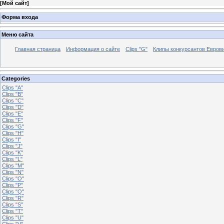
[
Мой сайт
]
Форма входа
Меню сайта
Главная страница
Информация о сайте
Clips "G"
Клипы конкурсантов Евров
Categories
Clips "A"
Clips "B"
Clips "C"
Clips "D"
Clips "E"
Clips "F"
Clips "G"
Clips "H"
Clips "I"
Clips "J"
Clips "K"
Clips "L"
Clips "M"
Clips "N"
Clips "O"
Clips "P"
Clips "Q"
Clips "R"
Clips "S"
Clips "T"
Clips "U"
Clips "V"