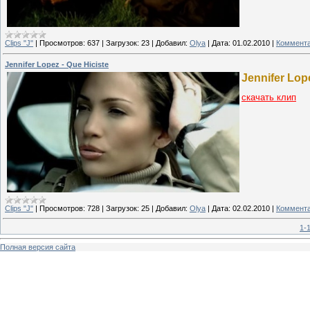
Clips "J"
|
Просмотров:
637
|
Загрузок:
23
|
Добавил:
Olya
|
Дата:
01.02.2010
|
Коммента
Jennifer Lopez - Que Hiciste
Jennifer Lope
скачать клип
Clips "J"
|
Просмотров:
728
|
Загрузок:
25
|
Добавил:
Olya
|
Дата:
02.02.2010
|
Коммента
1-
Полная версия сайта