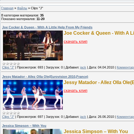
Главная
»
Файлы
» Clips "J"
В категории материалов
:
35
Показано материалов
:
11-20
Joe Cocker & Queen - With A Little Help From My Friends
Joe Cocker & Queen - With A Li
скачать клип
Clips "J"
|
Просмотров:
693
|
Загрузок:
0
|
Добавил:
jack
|
Дата:
04.04.2010
|
Комментари
Jessy Matador - Allez Olla Ole(Eurovision 2010,France)
Jessy Matador - Allez Olla Ole
скачать клип
Clips "J"
|
Просмотров:
697
|
Загрузок:
0
|
Добавил:
jack
|
Дата:
26.06.2010
|
Комментари
Jessica Simpson – With You
Jessica Simpson – With You