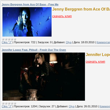
Jenny Berggren from Ace Of Base - Free Me
Jenny Berggren from Ace Of Ba
скачать клип
Clips "J"
|
Просмотров:
722
|
Загрузок:
0
|
Добавил:
Olya
|
Дата:
18.03.2010
|
Комментар
Jennifer Lopez Feat. Pitbull - Fresh Out The Oven
Jennifer Lope
скачать клип
Clips "J"
|
Просмотров:
1204
|
Загрузок:
27
|
Добавил:
Olya
|
Дата:
26.01.2010
|
Коммент