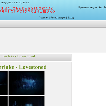
тница, 07.08.2026, 20:41
Приветствую Вас
Г
H
I
J
K
L
M
N
O
P
Q
R
S
T
U
V
W
X
Y
Z
К
Л
М
Н
О
П
Р
С
Т
У
Ф
Х
Ц
Ч
Ш
Щ
Э
Ю
Я
Главная
|
Регистрация
|
Вход
imberlake - Lovestoned
erlake - Lovestoned