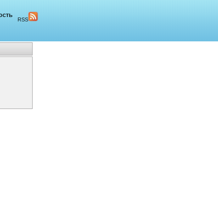
ость
RSS