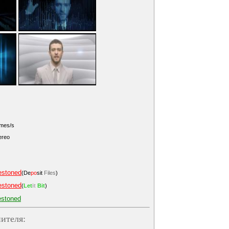
ames/s
ereo
estoned
(De
po
sit
Files
)
estoned
(
Let
it
Bit
)
estoned
ителя: