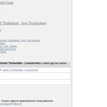
 and Gone
r
nd Timbaland - Ayo Technology
y
ke And Timbaland - Ayo Technology
River
ove, Sex, Magic
 Dead and Gone
r Body
k
Justin Timberlake - Lovestoned
,а также другие клипы
и
:
Justin Timberlake
,
Lovestoned
 только зарегистрированные пользователи.
гистрация
|
Вход
]