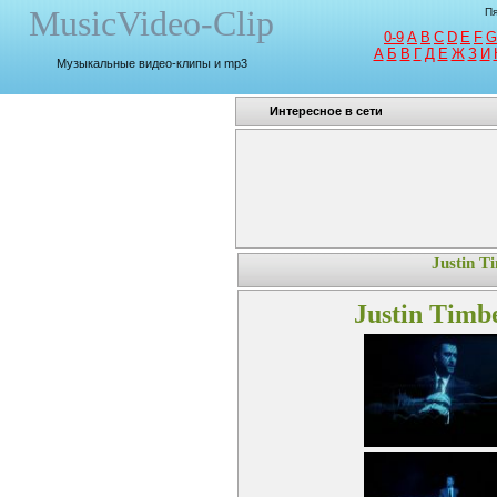
MusicVideo-Clip
Пя
0-9
A
B
C
D
E
F
G
A
Б
В
Г
Д
Е
Ж
З
И
Музыкальные видео-клипы и mp3
Интересное в сети
Justin T
Justin Timb