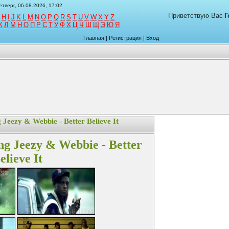
етверг, 06.08.2026, 17:02
Приветствую Вас
Г
H
I
J
K
L
M
N
O
P
Q
R
S
T
U
V
W
X
Y
Z
К
Л
М
Н
О
П
Р
С
Т
У
Ф
Х
Ц
Ч
Ш
Щ
Э
Ю
Я
Главная
|
Регистрация
|
Вход
g Jeezy & Webbie - Better Believe It
ung Jeezy & Webbie - Better
elieve It