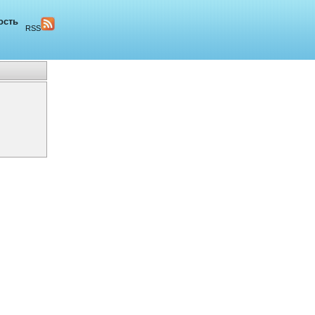
ость
RSS