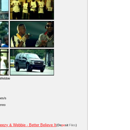
 Webbie
mes/s
ereo
eezy & Webbie - Better Believe It
(De
po
sit
Files
)