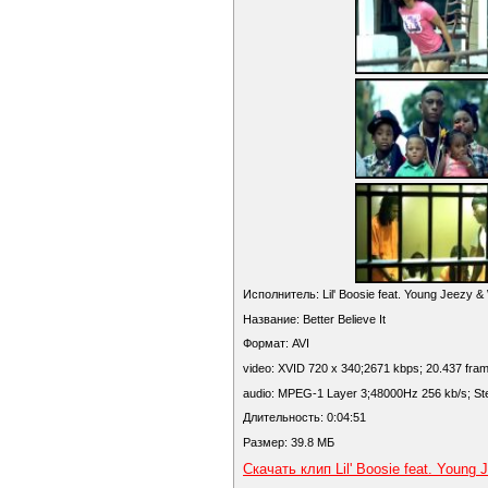
Исполнитель: Lil' Boosie feat. Young Jeezy &
Название: Better Believe It
Формат: AVI
video: XVID 720 x 340;2671 kbps; 20.437 fra
audio: MPEG-1 Layer 3;48000Hz 256 kb/s; St
Длительность: 0:04:51
Размер: 39.8 МБ
Скачать клип Lil' Boosie feat. Young J