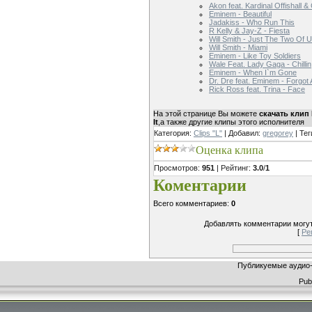
Akon feat. Kardinal Offishall &
Eminem - Beautiful
Jadakiss - Who Run This
R Kelly & Jay-Z - Fiesta
Will Smith - Just The Two Of 
Will Smith - Miami
Eminem - Like Toy Soldiers
Wale Feat. Lady Gaga - Chillin
Eminem - When I`m Gone
Dr. Dre feat. Eminem - Forgot
Rick Ross feat. Trina - Face
На этой странице Вы можете
скачать клип L
It
,а также другие клипы этого исполнителя
Категория
:
Clips "L"
|
Добавил
:
gregorey
|
Тег
Оценка клипа
Просмотров
:
951
|
Рейтинг
:
3.0
/
1
Коментарии
Всего комментариев
:
0
Добавлять комментарии могут
[
Ре
Публикуемые аудио-
Publ