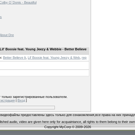
 Colby O`Donis - Beautiful
Us
 About Dre
il' Boosie feat. Young Jeezy & Webbie - Better Believe
и
:
Better Believe It
,
Lil' Boosie feat. Young Jeezy & Web
,
rep
 только зарегистрированные пользователи.
гистрация
|
Вход
]
видеофайлы предоставлены здесь только для ознакомления,все права на них принадл
ished audio, video are given here only for acquaintance, all rights to them belong to their ow
Copyright MyCorp © 2009-2026