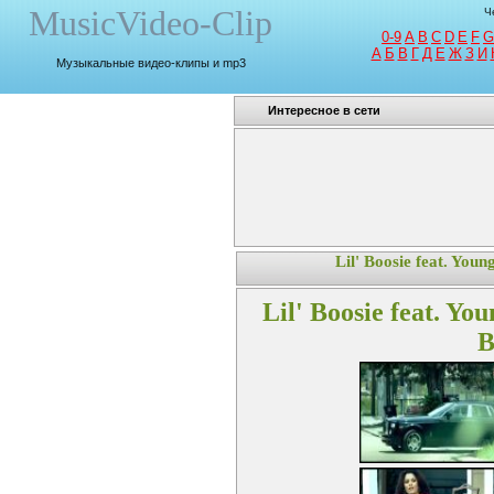
MusicVideo-Clip
Ч
0-9
A
B
C
D
E
F
G
A
Б
В
Г
Д
Е
Ж
З
И
Музыкальные видео-клипы и mp3
Интересное в сети
Lil' Boosie feat. Youn
Lil' Boosie feat. Yo
B