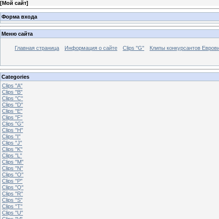
[
Мой сайт
]
Форма входа
Меню сайта
Главная страница
Информация о сайте
Clips "G"
Клипы конкурсантов Евров
Categories
Clips "A"
Clips "B"
Clips "C"
Clips "D"
Clips "E"
Clips "F"
Clips "G"
Clips "H"
Clips "I"
Clips "J"
Clips "K"
Clips "L"
Clips "M"
Clips "N"
Clips "O"
Clips "P"
Clips "Q"
Clips "R"
Clips "S"
Clips "T"
Clips "U"
Clips "V"