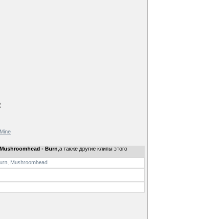
e
 Mine
 Mushroomhead - Burn
,а также другие клипы этого
urn
,
Mushroomhead