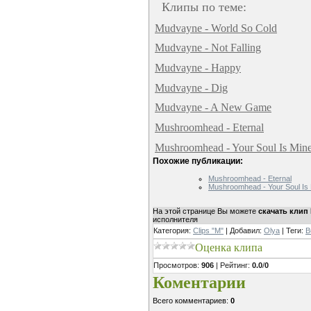
Клипы по теме:
Mudvayne - World So Cold
Mudvayne - Not Falling
Mudvayne - Happy
Mudvayne - Dig
Mudvayne - A New Game
Mushroomhead - Eternal
Mushroomhead - Your Soul Is Min
Похожие публикации:
Mushroomhead - Eternal
Mushroomhead - Your Soul Is
На этой странице Вы можете
скачать клип
исполнителя
Категория
:
Clips "M"
|
Добавил
:
Olya
|
Теги
:
B
Оценка клипа
Просмотров
:
906
|
Рейтинг
:
0.0
/
0
Коментарии
Всего комментариев
:
0