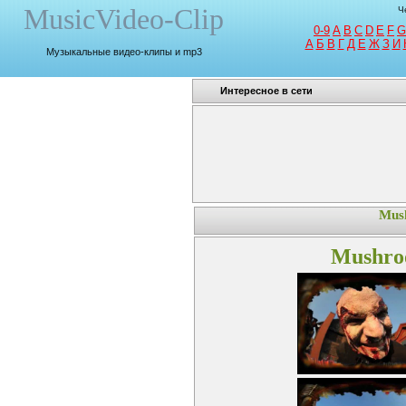
MusicVideo-Clip
Ч
0-9
A
B
C
D
E
F
G
A
Б
В
Г
Д
Е
Ж
З
И
Музыкальные видео-клипы и mp3
Интересное в сети
Mus
Mushro