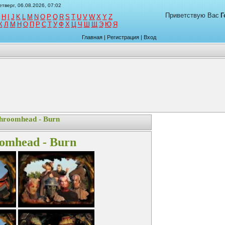
етверг, 06.08.2026, 07:02
Приветствую Вас
Г
H
I
J
K
L
M
N
O
P
Q
R
S
T
U
V
W
X
Y
Z
К
Л
М
Н
О
П
Р
С
Т
У
Ф
Х
Ц
Ч
Ш
Щ
Э
Ю
Я
Главная
|
Регистрация
|
Вход
hroomhead - Burn
omhead - Burn