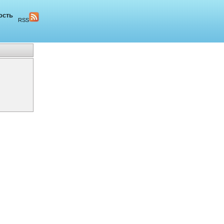
ость
RSS