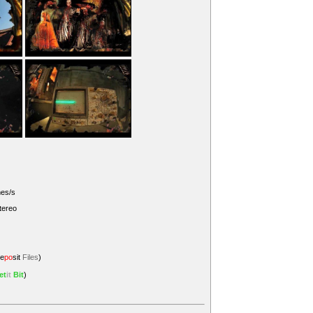
mes/s
tereo
e
po
sit
Files
)
et
it
Bit
)