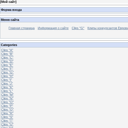
[
Мой сайт
]
Форма входа
Меню сайта
Главная страница
Информация о сайте
Clips "G"
Клипы конкурсантов Евров
Categories
Clips "A"
Clips "B"
Clips "C"
Clips "D"
Clips "E"
Clips "F"
Clips "G"
Clips "H"
Clips "I"
Clips "J"
Clips "K"
Clips "L"
Clips "M"
Clips "N"
Clips "O"
Clips "P"
Clips "Q"
Clips "R"
Clips "S"
Clips "T"
Clips "U"
Clips "V"