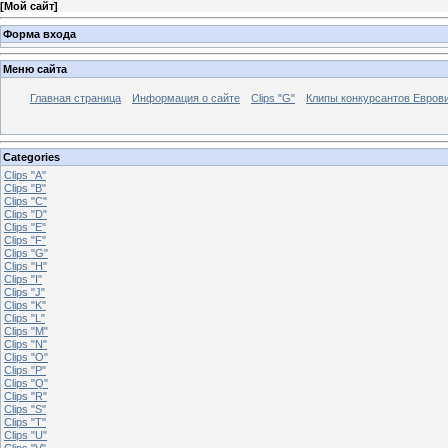
[
Мой сайт
]
Форма входа
Меню сайта
Главная страница
Информация о сайте
Clips "G"
Клипы конкурсантов Евров
Categories
Clips "A"
Clips "B"
Clips "C"
Clips "D"
Clips "E"
Clips "F"
Clips "G"
Clips "H"
Clips "I"
Clips "J"
Clips "K"
Clips "L"
Clips "M"
Clips "N"
Clips "O"
Clips "P"
Clips "Q"
Clips "R"
Clips "S"
Clips "T"
Clips "U"
Clips "V"