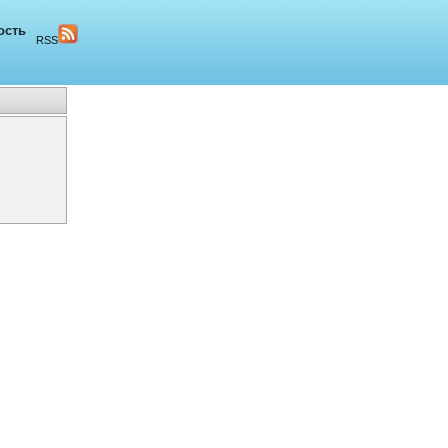
ость
RSS