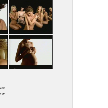
mes/s
ereo