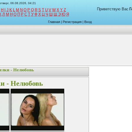
етверг, 06.08.2026, 04:21
Приветствую Вас
Г
H
I
J
K
L
M
N
O
P
Q
R
S
T
U
V
W
X
Y
Z
К
Л
М
Н
О
П
Р
С
Т
У
Ф
Х
Ц
Ч
Ш
Щ
Э
Ю
Я
Главная
|
Регистрация
|
Вход
елки - Нелюбовь
и - Нелюбовь