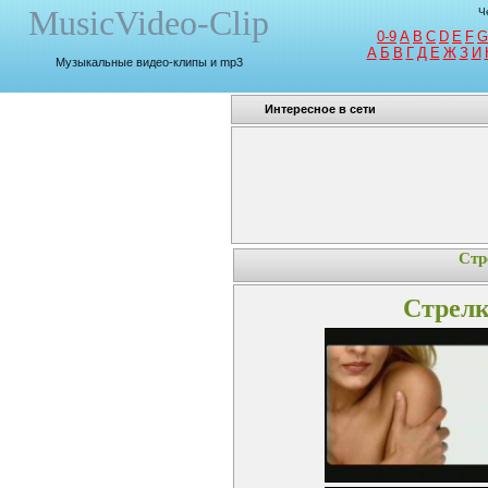
MusicVideo-Clip
Ч
0-9
A
B
C
D
E
F
G
A
Б
В
Г
Д
Е
Ж
З
И
Музыкальные видео-клипы и mp3
Интересное в сети
Стр
Стрелк