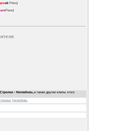
e
po
sit
Files
)
are
Flare
)
ителя:
 Стрелки - Нелюбовь
,а также другие клипы этого
стрелки
,
Нелюбовь