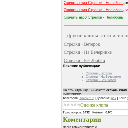
Скачать клип Стрелки - Нелюбовь
(
D
Скачать клип Стрелки - Нелюбовь
(
Sh
Скачать
mp3
Стрелки - Нелюбовь
Другие клипы этого исполн
Стрелки - Ветерок
Стрелки - На Вечеринке
Стрелки - Без Любви
Похожие публикации:
Стрелки - Ветерок
Стрелки - На Вечеринке
Стрелки - Без Любви
На этой странице Вы можете
скачать клип
исполнителя
Категория
:
Клипы "С"
|
Добавил
:
jack
|
Теги
:
Оценка клипа
Просмотров
:
1432
|
Рейтинг
:
0.0
/
0
Коментарии
Всего комментариев
:
0