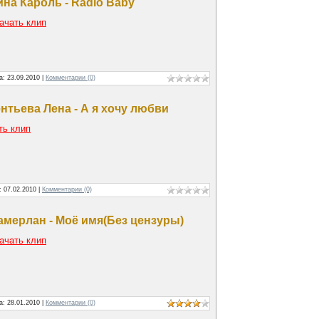
ина Кароль - Radio Baby
ачать клип
та:
23.09.2010
|
Комментарии (0)
нтьева Лена - А я хочу любви
ть клип
а:
07.02.2010
|
Комментарии (0)
амерлан - Моё имя(Без цензуры)
ачать клип
та:
28.01.2010
|
Комментарии (0)