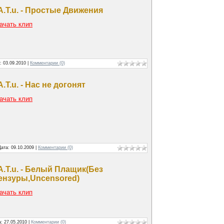
.A.T.u. - Простые Движения
ачать клип
а:
03.09.2010
|
Комментарии (0)
.A.T.u. - Нас не догонят
ачать клип
Дата:
09.10.2009
|
Комментарии (0)
.A.T.u. - Белый Плащик(Без
ензуры,Uncensored)
ачать клип
а:
27.05.2010
|
Комментарии (0)