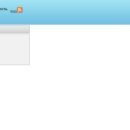
ость
RSS