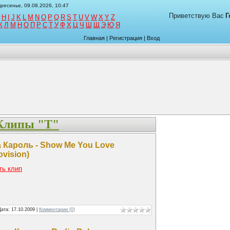
ресенье, 09.08.2026, 10:47
Приветствую Вас
Г
H
I
J
K
L
M
N
O
P
Q
R
S
T
U
V
W
X
Y
Z
К
Л
М
Н
О
П
Р
С
Т
У
Ф
Х
Ц
Ч
Ш
Щ
Э
Ю
Я
Главная
|
Регистрация
|
Вход
Клипы "Т"
 Кароль - Show Me You Love
ovision)
ть клип
Дата:
17.10.2009
|
Комментарии (0)