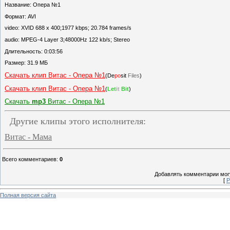
Название: Опера №1
Формат: AVI
video: XVID 688 x 400;1977 kbps; 20.784 frames/s
audio: MPEG-4 Layer 3;48000Hz 122 kb/s; Stereo
Длительность: 0:03:56
Размер: 31.9 МБ
Скачать клип Витас - Опера №1
(De
po
sit
Files
)
Скачать клип Витас - Опера №1
(
Let
it
Bit
)
Скачать
mp3
Витас - Опера №1
Другие клипы этого исполнителя:
Витас - Мама
Всего комментариев
:
0
Добавлять комментарии могу
[
Р
Полная версия сайта