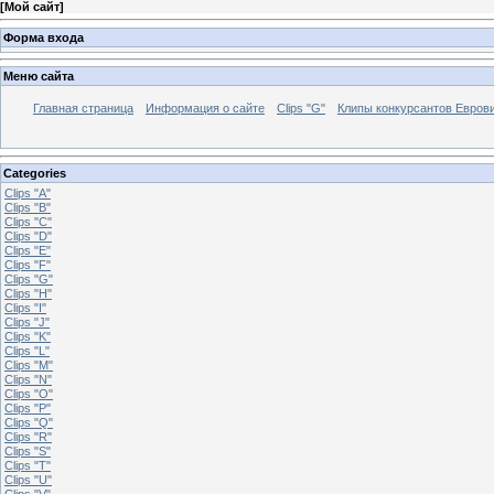
[
Мой сайт
]
Форма входа
Меню сайта
Главная страница
Информация о сайте
Clips "G"
Клипы конкурсантов Евров
Categories
Clips "A"
Clips "B"
Clips "C"
Clips "D"
Clips "E"
Clips "F"
Clips "G"
Clips "H"
Clips "I"
Clips "J"
Clips "K"
Clips "L"
Clips "M"
Clips "N"
Clips "O"
Clips "P"
Clips "Q"
Clips "R"
Clips "S"
Clips "T"
Clips "U"
Clips "V"