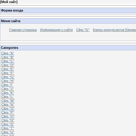
[
Мой сайт
]
Форма входа
Меню сайта
Главная страница
Информация о сайте
Clips "G"
Клипы конкурсантов Евров
Categories
Clips "A"
Clips "B"
Clips "C"
Clips "D"
Clips "E"
Clips "F"
Clips "G"
Clips "H"
Clips "I"
Clips "J"
Clips "K"
Clips "L"
Clips "M"
Clips "N"
Clips "O"
Clips "P"
Clips "Q"
Clips "R"
Clips "S"
Clips "T"
Clips "U"
Clips "V"