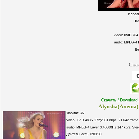
Исполн
Наз
video: XVID 704
audio: MPEG-4 L
Дл
Ска
Скачать / Download
Alyosha(Алеша)-
Формат: AVI
video: XVID 480 x 272;2031 kbps; 21.642 frame
audio: MPEG-4 Layer 3;48000Hz 147 kb/s; Ster
Длительность: 0:03:00