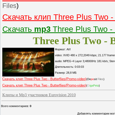
Files
)
Скачать клип Three Plus Two - 
Скачать
mp3
Three Plus Two - B
Three Plus Two - B
Формат: AVI
video: XVID 480 x 272;2049 kbps; 21.177 frame
audio: MPEG-4 Layer 3;48000Hz 181 kb/s; Ster
Длительность: 0:03:03
Размер: 28,8 МБ
Скачать клип Three Plus Two - Butterflies(Promo-video)
(De
po
sit
Files
)
Скачать клип Three Plus Two - Butterflies(Promo-video)
(
G
igaPeta
)
Клипы и Mp3 участников Eurovision 2010
Всего комментариев
:
0
Добавлять комментарии могу