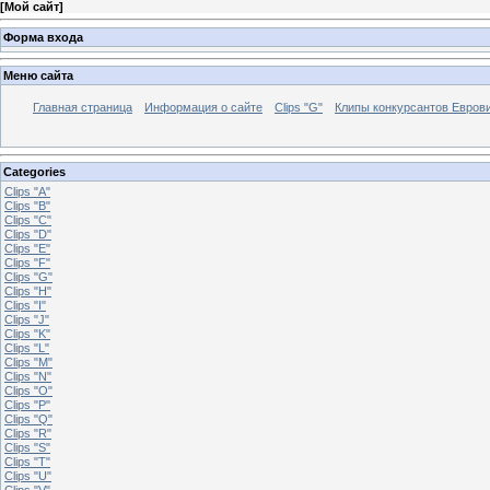
[
Мой сайт
]
Форма входа
Меню сайта
Главная страница
Информация о сайте
Clips "G"
Клипы конкурсантов Евров
Categories
Clips "A"
Clips "B"
Clips "C"
Clips "D"
Clips "E"
Clips "F"
Clips "G"
Clips "H"
Clips "I"
Clips "J"
Clips "K"
Clips "L"
Clips "M"
Clips "N"
Clips "O"
Clips "P"
Clips "Q"
Clips "R"
Clips "S"
Clips "T"
Clips "U"
Clips "V"