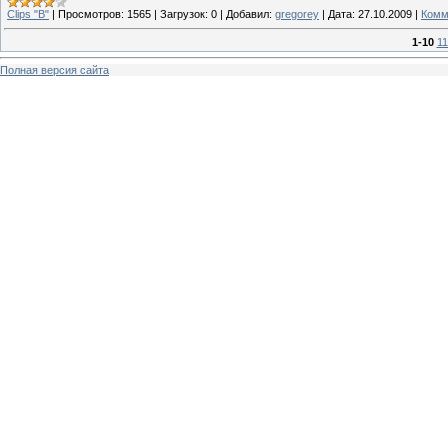
Clips "B"
|
Просмотров:
1565
|
Загрузок:
0
|
Добавил:
gregorey
|
Дата:
27.10.2009
|
Комм
1-10
11
Полная версия сайта