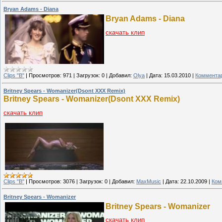
Bryan Adams - Diana
Bryan Adams - Diana
скачать клип
Clips "B"
|
Просмотров:
971
|
Загрузок:
0
|
Добавил:
Olya
|
Дата:
15.03.2010
|
Комментар
Britney Spears - Womanizer(Dsont XXX Remix)
Britney Spears - Womanizer(Dsont XXX Remix)
скачать клип
Clips "B"
|
Просмотров:
3076
|
Загрузок:
0
|
Добавил:
MaxMusic
|
Дата:
22.10.2009
|
Ком
Britney Spears - Womanizer
Britney Spears - Womanizer
скачать клип