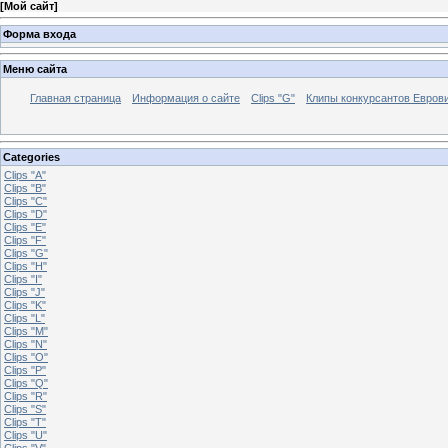
[
Мой сайт
]
Форма входа
Меню сайта
Главная страница
Информация о сайте
Clips "G"
Клипы конкурсантов Евров
Categories
Clips "A"
Clips "B"
Clips "C"
Clips "D"
Clips "E"
Clips "F"
Clips "G"
Clips "H"
Clips "I"
Clips "J"
Clips "K"
Clips "L"
Clips "M"
Clips "N"
Clips "O"
Clips "P"
Clips "Q"
Clips "R"
Clips "S"
Clips "T"
Clips "U"
Clips "V"