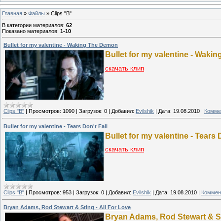
Главная
»
Файлы
» Clips "B"
В категории материалов
:
62
Показано материалов
:
1-10
Bullet for my valentine - Waking The Demon
Bullet for my valentine - Wak
скачать клип
Clips "B"
|
Просмотров:
1090
|
Загрузок:
0
|
Добавил:
Evilshik
|
Дата:
19.08.2010
|
Комме
Bullet for my valentine - Tears Don't Fall
Bullet for my valentine - Tears 
скачать клип
Clips "B"
|
Просмотров:
953
|
Загрузок:
0
|
Добавил:
Evilshik
|
Дата:
19.08.2010
|
Коммен
Bryan Adams, Rod Stewart & Sting - All For Love
Bryan Adams, Rod Stewart & Sti