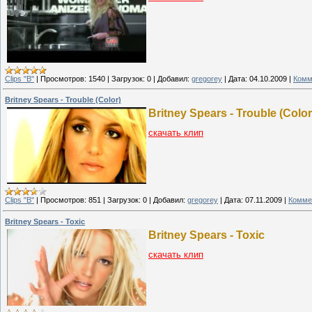
Clips "B"
|
Просмотров:
1540
|
Загрузок:
0
|
Добавил:
gregorey
|
Дата:
04.10.2009
|
Комм
Britney Spears - Trouble (Color)
Britney Spears - Trouble (Color
скачать клип
Clips "B"
|
Просмотров:
851
|
Загрузок:
0
|
Добавил:
gregorey
|
Дата:
07.11.2009
|
Комме
Britney Spears - Toxic
Britney Spears - Toxic
скачать клип