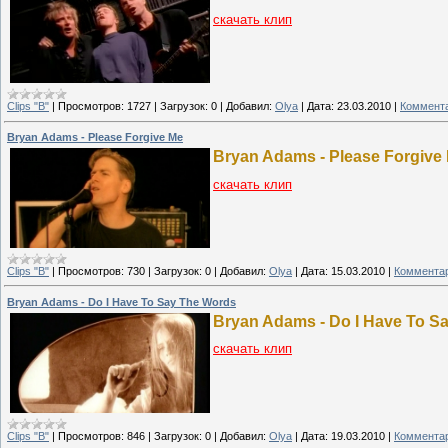
скачать клип
Clips "B"
|
Просмотров:
1727
|
Загрузок:
0
|
Добавил:
Olya
|
Дата:
23.03.2010
|
Коммента
Bryan Adams - Please Forgive Me
Bryan Adams - Please Forgive
скачать клип
Clips "B"
|
Просмотров:
730
|
Загрузок:
0
|
Добавил:
Olya
|
Дата:
15.03.2010
|
Комментар
Bryan Adams - Do I Have To Say The Words
Bryan Adams - Do I Have To S
скачать клип
Clips "B"
|
Просмотров:
846
|
Загрузок:
0
|
Добавил:
Olya
|
Дата:
19.03.2010
|
Комментар