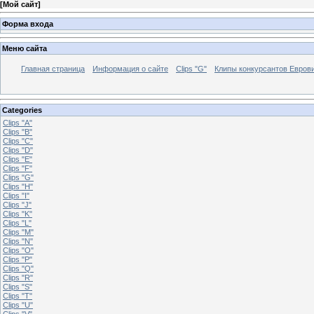
[
Мой сайт
]
Форма входа
Меню сайта
Главная страница
Информация о сайте
Clips "G"
Клипы конкурсантов Евров
Categories
Clips "A"
Clips "B"
Clips "C"
Clips "D"
Clips "E"
Clips "F"
Clips "G"
Clips "H"
Clips "I"
Clips "J"
Clips "K"
Clips "L"
Clips "M"
Clips "N"
Clips "O"
Clips "P"
Clips "Q"
Clips "R"
Clips "S"
Clips "T"
Clips "U"
Clips "V"