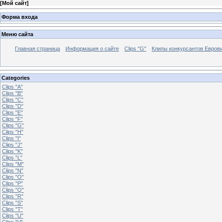
[
Мой сайт
]
Форма входа
Меню сайта
Главная страница
Информация о сайте
Clips "G"
Клипы конкурсантов Евров
Categories
Clips "A"
Clips "B"
Clips "C"
Clips "D"
Clips "E"
Clips "F"
Clips "G"
Clips "H"
Clips "I"
Clips "J"
Clips "K"
Clips "L"
Clips "M"
Clips "N"
Clips "O"
Clips "P"
Clips "Q"
Clips "R"
Clips "S"
Clips "T"
Clips "U"
Clips "V"