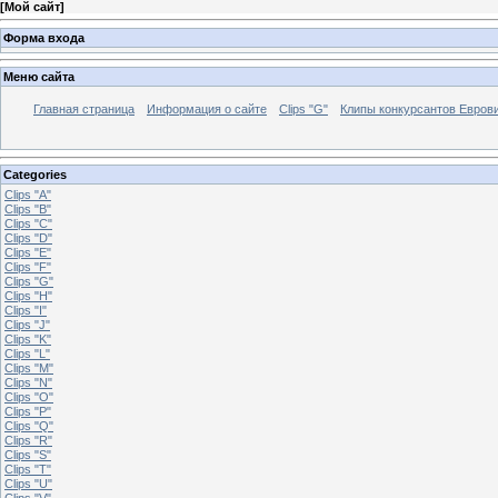
[
Мой сайт
]
Форма входа
Меню сайта
Главная страница
Информация о сайте
Clips "G"
Клипы конкурсантов Евров
Categories
Clips "A"
Clips "B"
Clips "C"
Clips "D"
Clips "E"
Clips "F"
Clips "G"
Clips "H"
Clips "I"
Clips "J"
Clips "K"
Clips "L"
Clips "M"
Clips "N"
Clips "O"
Clips "P"
Clips "Q"
Clips "R"
Clips "S"
Clips "T"
Clips "U"
Clips "V"