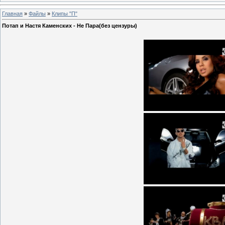
Главная
»
Файлы
»
Клипы "П"
Потап и Настя Каменских - Не Пара(без цензуры)