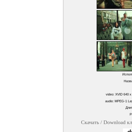
Испол
Назв
video: XVID 640 x
audio: MPEG-1 Lay
Длит
Р
Скачать / Download к