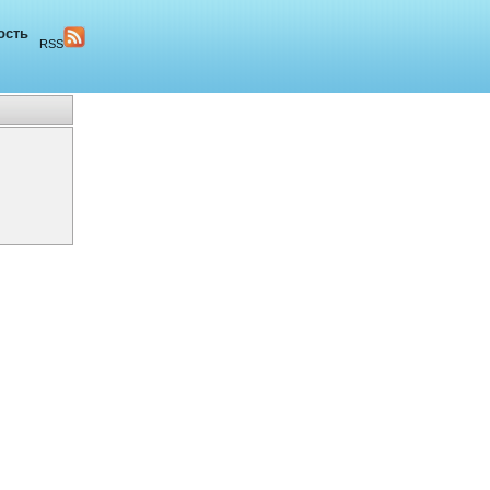
ость
RSS