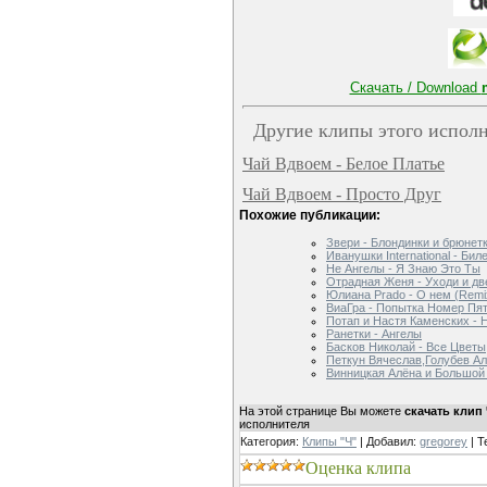
Скачать / Download
Другие клипы этого исполн
Чай Вдвоем - Белое Платье
Чай Вдвоем - Просто Друг
Похожие публикации:
Звери - Блондинки и брюнет
Иванушки International - Бил
Не Ангелы - Я Знаю Это Ты
Отрадная Женя - Уходи и дв
Юлиана Prado - О нем (Remi
ВиаГра - Попытка Номер Пя
Потап и Настя Каменских - 
Ранетки - Ангелы
Басков Николай - Все Цветы
Петкун Вячеслав,Голубев Ал
Винницкая Алёна и Большой
На этой странице Вы можете
скачать клип
исполнителя
Категория
:
Клипы "Ч"
|
Добавил
:
gregorey
|
Т
Оценка клипа