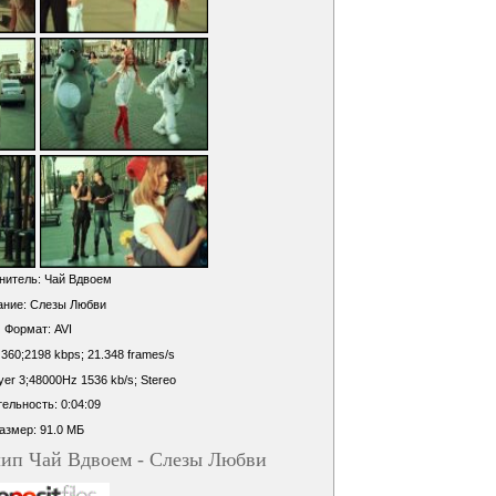
нитель: Чай Вдвоем
ание: Слезы Любви
Формат: AVI
 360;2198 kbps; 21.348 frames/s
er 3;48000Hz 1536 kb/s; Stereo
ельность: 0:04:09
азмер: 91.0 МБ
лип Чай Вдвоем - Слезы Любви