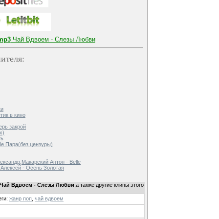
mp3
Чай Вдвоем - Слезы Любви
ителя:
ки
етик в кино
ерь закрой
x)
ть
Не Пара(без цензуры)
ександр,Макарский Антон - Belle
 Алексей - Осень Золотая
 Чай Вдвоем - Слезы Любви
,а также другие клипы этого
еги
:
жанр поп
,
чай вдвоем