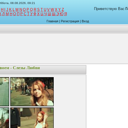
ббота, 08.08.2026, 09:21
Приветствую Вас
Г
H
I
J
K
L
M
N
O
P
Q
R
S
T
U
V
W
X
Y
Z
К
Л
М
Н
О
П
Р
С
Т
У
Ф
Х
Ц
Ч
Ш
Щ
Э
Ю
Я
Главная
|
Регистрация
|
Вход
воем - Слезы Любви