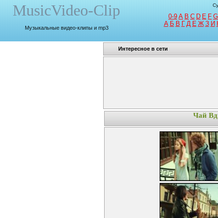
MusicVideo-Clip
Су
0-9
A
B
C
D
E
F
G
A
Б
В
Г
Д
Е
Ж
З
И
Музыкальные видео-клипы и mp3
Интересное в сети
Чай Вд