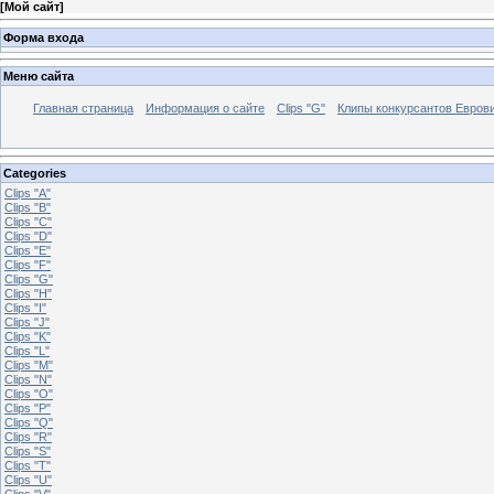
[
Мой сайт
]
Форма входа
Меню сайта
Главная страница
Информация о сайте
Clips "G"
Клипы конкурсантов Евров
Categories
Clips "A"
Clips "B"
Clips "C"
Clips "D"
Clips "E"
Clips "F"
Clips "G"
Clips "H"
Clips "I"
Clips "J"
Clips "K"
Clips "L"
Clips "M"
Clips "N"
Clips "O"
Clips "P"
Clips "Q"
Clips "R"
Clips "S"
Clips "T"
Clips "U"
Clips "V"