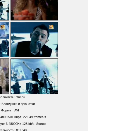
олнитель: Звери
: Блондинки и брюнетки
Формат: AVI
 480;2501 kbps; 22.649 frames/s
yer 3;48000Hz 128 kb/s; Stereo
ельность: 0:05:40