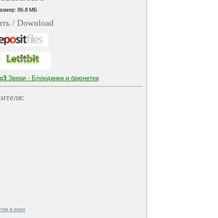
азмер: 86.8 МБ
ать / Download
p3
Звери - Блондинки и брюнетки
ителя:
етик в кино