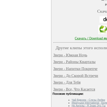
Р
Скач
Скачать / Download
m
Другие клипы этого исполн
Звери - Южная Ночь
Звери - Районы Кварталы
Звери - Напитки Покрепче
Звери - До Скорой Встречи
Звери - Для Тебя
Звери - Все, Что Касается
Похожие публикации:
Чай Вдвоем - Слезы Любви
Иванушки International - Бил
Не Ангелы - Я Знаю Это Ты