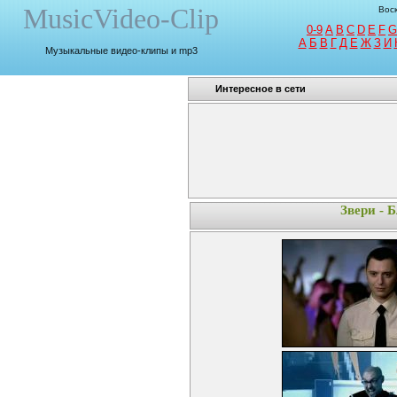
MusicVideo-Clip
Воск
0-9
A
B
C
D
E
F
G
A
Б
В
Г
Д
Е
Ж
З
И
Музыкальные видео-клипы и mp3
Интересное в сети
Звери - 