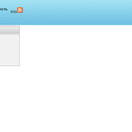
ость
RSS