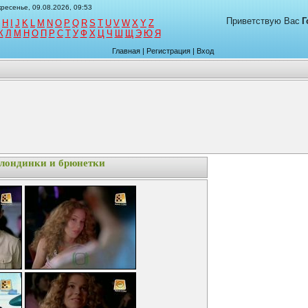
ресенье, 09.08.2026, 09:53
Приветствую Вас
Г
H
I
J
K
L
M
N
O
P
Q
R
S
T
U
V
W
X
Y
Z
К
Л
М
Н
О
П
Р
С
Т
У
Ф
Х
Ц
Ч
Ш
Щ
Э
Ю
Я
Главная
|
Регистрация
|
Вход
Блондинки и брюнетки