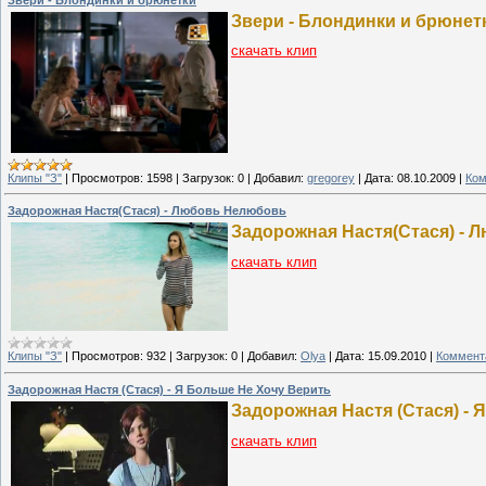
Звери - Блондинки и брюнет
скачать клип
Клипы "З"
|
Просмотров:
1598
|
Загрузок:
0
|
Добавил:
gregorey
|
Дата:
08.10.2009
|
Ком
Задорожная Настя(Стася) - Любовь Нелюбовь
Задорожная Настя(Стася) -
скачать клип
Клипы "З"
|
Просмотров:
932
|
Загрузок:
0
|
Добавил:
Olya
|
Дата:
15.09.2010
|
Коммента
Задорожная Настя (Стася) - Я Больше Не Хочу Верить
Задорожная Настя (Стася) - 
скачать клип