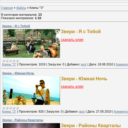
Главная
»
Файлы
» Клипы "З"
В категории материалов
:
13
Показано материалов
:
1-10
Звери - Я с Тобой
Звери - Я с Тобой
скачать клип
Клипы "З"
|
Просмотров:
1019
|
Загрузок:
0
|
Добавил:
jack
|
Дата:
18.08.2010
|
Коммент
Звери - Южная Ночь
Звери - Южная Ночь
скачать клип
Клипы "З"
|
Просмотров:
820
|
Загрузок:
0
|
Добавил:
jack
|
Дата:
27.05.2010
|
Коммента
Звери - Районы Кварталы
Звери - Районы Кварталы