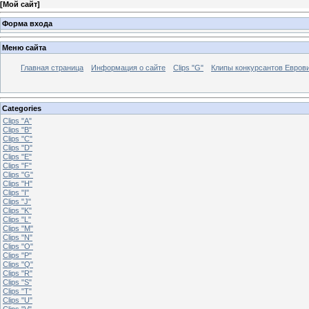
[
Мой сайт
]
Форма входа
Меню сайта
Главная страница
Информация о сайте
Clips "G"
Клипы конкурсантов Евров
Categories
Clips "A"
Clips "B"
Clips "C"
Clips "D"
Clips "E"
Clips "F"
Clips "G"
Clips "H"
Clips "I"
Clips "J"
Clips "K"
Clips "L"
Clips "M"
Clips "N"
Clips "O"
Clips "P"
Clips "Q"
Clips "R"
Clips "S"
Clips "T"
Clips "U"
Clips "V"