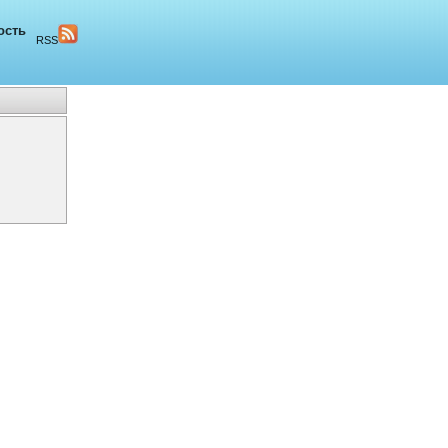
ость
RSS