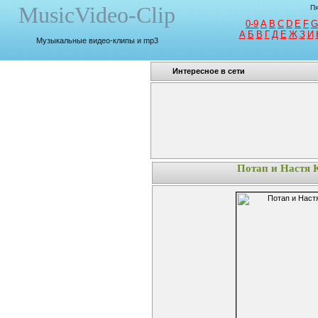
MusicVideo-Clip
Пя
0-9
A
B
C
D
E
F
G
A
Б
В
Г
Д
Е
Ж
З
И
Музыкальные видео-клипы и mp3
Интересное в сети
Потап и Настя 