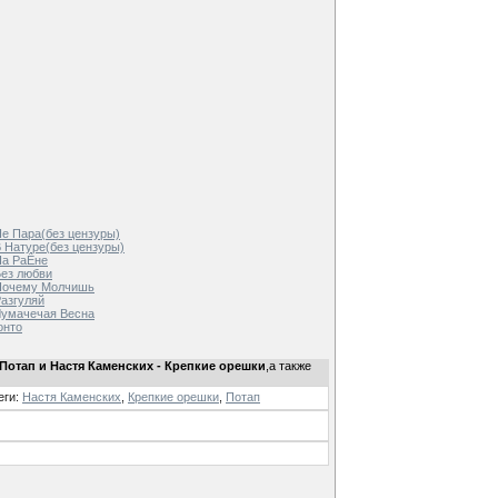
Не Пара(без цензуры)
В Натуре(без цензуры)
На РаЁне
Без любви
 Почему Молчишь
Разгуляй
Чумачечая Весна
онто
Потап и Настя Каменских - Крепкие орешки
,а также
еги
:
Настя Каменских
,
Крепкие орешки
,
Потап