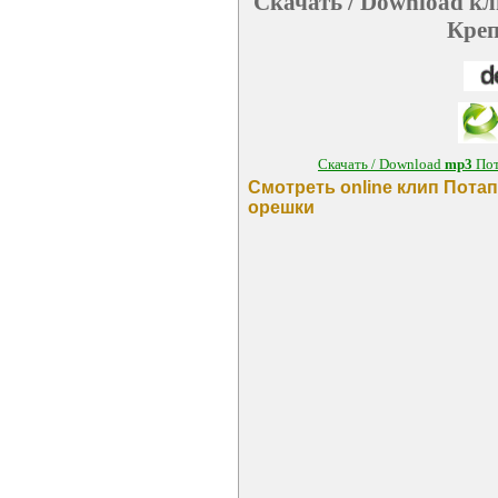
Скачать / Download кл
Креп
Скачать / Download
mp3
Пот
Смотреть online клип Потап
орешки