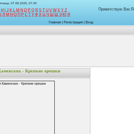
тница, 07.08.2026, 07:45
Приветствую Вас
Г
H
I
J
K
L
M
N
O
P
Q
R
S
T
U
V
W
X
Y
Z
К
Л
М
Н
О
П
Р
С
Т
У
Ф
Х
Ц
Ч
Ш
Щ
Э
Ю
Я
Главная
|
Регистрация
|
Вход
Каменских - Крепкие орешки