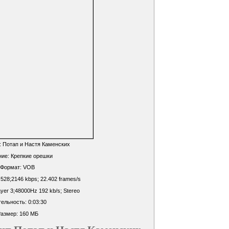
 Потап и Настя Каменских
ие: Крепкие орешки
Формат: VOB
 528;2146 kbps; 22.402 frames/s
yer 3;48000Hz 192 kb/s; Stereo
ельность: 0:03:30
азмер: 160 МБ