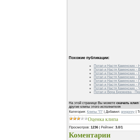
Похожие публикации:
Потап и Настя Каменских - 
Потап и Настя Каменских - 
Потап и Настя Каменских - 
Потап и Настя Каменских - 
Потап и Настя Каменских -
Потап и Настя Каменских - 
Потап и Настя Каменских - 
Потап и Вера Брежнева - Пр
На этой странице Вы можете
скачать клип 
другие клипы этого исполнителя
Категория
:
Клипы "П"
|
Добавил
:
gregorey
|
Т
Оценка клипа
Просмотров
:
1236
|
Рейтинг
:
3.0
/
1
Коментарии