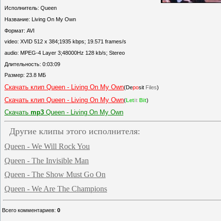
Исполнитель: Queen
Название: Living On My Own
Формат: AVI
video: XVID 512 x 384;1935 kbps; 19.571 frames/s
audio: MPEG-4 Layer 3;48000Hz 128 kb/s; Stereo
Длительность: 0:03:09
Размер: 23.8 МБ
Скачать клип Queen - Living On My Own
(De
po
sit
Files
)
Скачать клип Queen - Living On My Own
(
Let
it
Bit
)
Скачать
mp3
Queen - Living On My Own
Другие клипы этого исполнителя:
Queen - We Will Rock You
Queen - The Invisible Man
Queen - The Show Must Go On
Queen - We Are The Champions
Всего комментариев
:
0