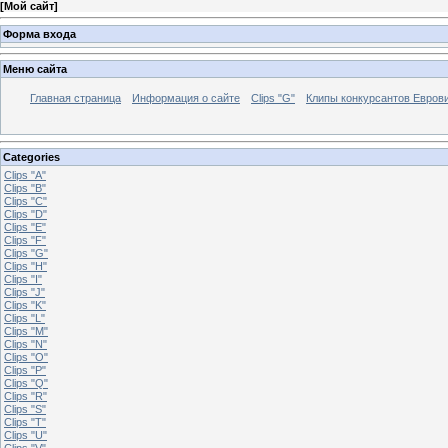
[
Мой сайт
]
Форма входа
Меню сайта
Главная страница
Информация о сайте
Clips "G"
Клипы конкурсантов Евров
Categories
Clips "A"
Clips "B"
Clips "C"
Clips "D"
Clips "E"
Clips "F"
Clips "G"
Clips "H"
Clips "I"
Clips "J"
Clips "K"
Clips "L"
Clips "M"
Clips "N"
Clips "O"
Clips "P"
Clips "Q"
Clips "R"
Clips "S"
Clips "T"
Clips "U"
Clips "V"