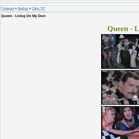
Главная
»
Файлы
»
Clips "Q"
Queen - Living On My Own
Queen - 