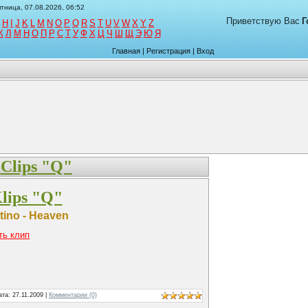
тница, 07.08.2026, 06:52
Приветствую Вас
Г
H
I
J
K
L
M
N
O
P
Q
R
S
T
U
V
W
X
Y
Z
К
Л
М
Н
О
П
Р
С
Т
У
Ф
Х
Ц
Ч
Ш
Щ
Э
Ю
Я
Главная
|
Регистрация
|
Вход
Clips "Q"
lips "Q"
tino - Heaven
ть клип
ата:
27.11.2009
|
Комментарии (0)