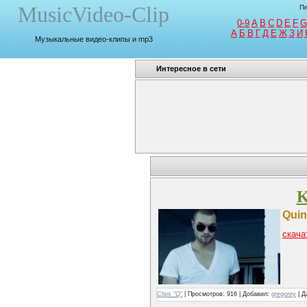
MusicVideo-Clip
Пя
0-9
A
B
C
D
E
F
G
A
Б
В
Г
Д
Е
Ж
З
И
Музыкальные видео-клипы и mp3
Интересное в сети
Quintino - Heaven
K
Quin
скача
Clips "Q"
| Просмотров: 916 | Добавил:
gregorey
| Д