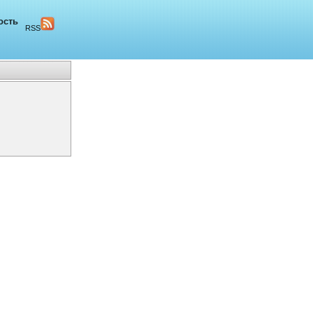
ость
RSS