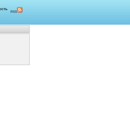
ость
RSS