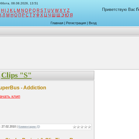
ббота, 08.08.2026, 13:51
Приветствую Вас
Г
H
I
J
K
L
M
N
O
P
Q
R
S
T
U
V
W
X
Y
Z
К
Л
М
Н
О
П
Р
С
Т
У
Ф
Х
Ц
Ч
Ш
Щ
Э
Ю
Я
Главная
|
Регистрация
|
Вход
Clips "S"
uperBus - Addiction
ачать клип
а:
27.02.2010
|
Комментарии (0)