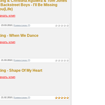
ting & Christina Aguilera & Tom Jones
 Backstreet Boys - I'll Be Missing
ou(Life)
ачать клип
а:
23.03.2010
|
Комментарии (0)
ting - When We Dance
ачать клип
а:
21.03.2010
|
Комментарии (0)
ting - Shape Of My Heart
ачать клип
а:
21.02.2010
|
Комментарии (0)