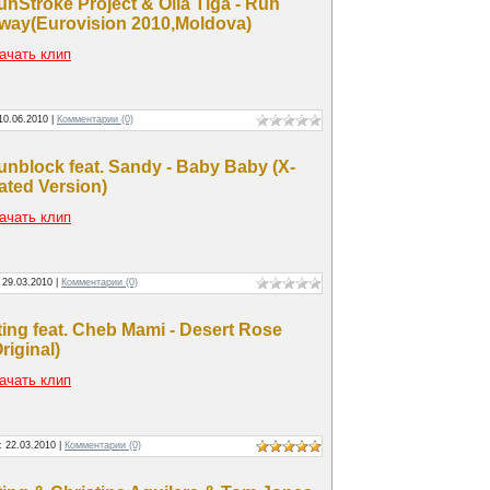
unStroke Project & Olia Tiga - Run
way(Eurovision 2010,Moldova)
ачать клип
10.06.2010
|
Комментарии (0)
unblock feat. Sandy - Baby Baby (X-
ated Version)
ачать клип
:
29.03.2010
|
Комментарии (0)
ting feat. Cheb Mami - Desert Rose
riginal)
ачать клип
а:
22.03.2010
|
Комментарии (0)