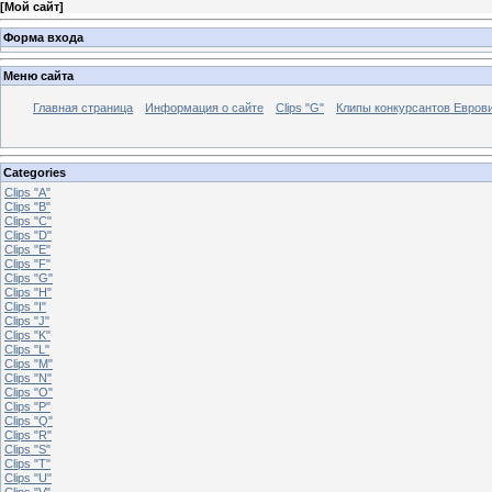
[
Мой сайт
]
Форма входа
Меню сайта
Главная страница
Информация о сайте
Clips "G"
Клипы конкурсантов Евров
Categories
Clips "A"
Clips "B"
Clips "C"
Clips "D"
Clips "E"
Clips "F"
Clips "G"
Clips "H"
Clips "I"
Clips "J"
Clips "K"
Clips "L"
Clips "M"
Clips "N"
Clips "O"
Clips "P"
Clips "Q"
Clips "R"
Clips "S"
Clips "T"
Clips "U"
Clips "V"