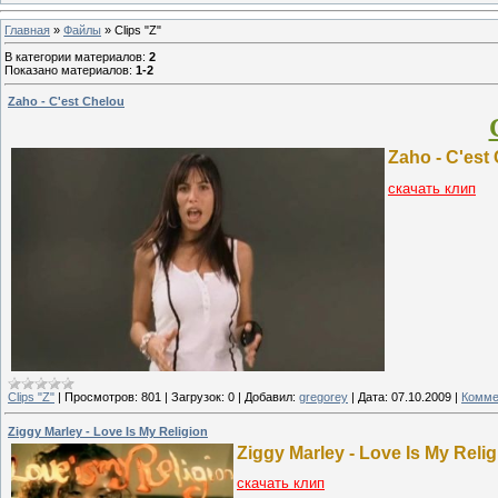
Главная
»
Файлы
» Clips "Z"
В категории материалов
:
2
Показано материалов
:
1-2
Zaho - C'est Chelou
Zaho - C'est
скачать клип
Clips "Z"
|
Просмотров:
801
|
Загрузок:
0
|
Добавил:
gregorey
|
Дата:
07.10.2009
|
Комме
Ziggy Marley - Love Is My Religion
Ziggy Marley - Love Is My Reli
скачать клип