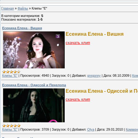
Главная
»
Файлы
» Клипы "Е"
В категории материалов
:
5
Показано материалов
:
1-5
Есенина Елена - Вишня
Есенина Елена - Вишня
скачать клип
Клипы "Е"
|
Просмотров:
4940
|
Загрузок:
0
|
Добавил:
gregorey
|
Дата:
08.10.2009
|
Ком
Есенина Елена - Одиссей и Пенелопа
Есенина Елена - Одиссей и 
скачать клип
Клипы "Е"
|
Просмотров:
3709
|
Загрузок:
0
|
Добавил:
Olya
|
Дата:
29.01.2010
|
Коммен