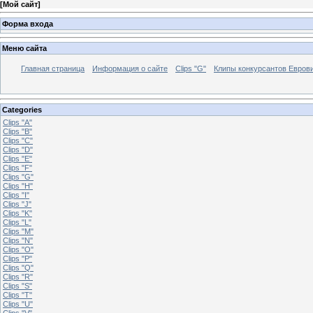
[
Мой сайт
]
Форма входа
Меню сайта
Главная страница
Информация о сайте
Clips "G"
Клипы конкурсантов Евров
Categories
Clips "A"
Clips "B"
Clips "C"
Clips "D"
Clips "E"
Clips "F"
Clips "G"
Clips "H"
Clips "I"
Clips "J"
Clips "K"
Clips "L"
Clips "M"
Clips "N"
Clips "O"
Clips "P"
Clips "Q"
Clips "R"
Clips "S"
Clips "T"
Clips "U"
Clips "V"