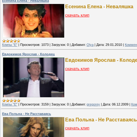
Есенина Елена - Неваляшка
Есенина Елена - Неваляшка
скачать клип
Клипы "Е"
|
Просмотров:
1073
|
Загрузок:
0
|
Добавил:
Olya
|
Дата:
29.01.2010
|
Коммен
Евдокимов Ярослав - Колодец
Евдокимов Ярослав - Колод
скачать клип
Клипы "Е"
|
Просмотров:
3159
|
Загрузок:
0
|
Добавил:
gregorey
|
Дата:
06.12.2009
|
Ком
Ева Польна - Не Расставаясь
Ева Польна - Не Расставаясь
скачать клип