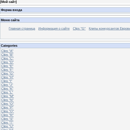
[
Мой сайт
]
Форма входа
Меню сайта
Главная страница
Информация о сайте
Clips "G"
Клипы конкурсантов Евров
Categories
Clips "A"
Clips "B"
Clips "C"
Clips "D"
Clips "E"
Clips "F"
Clips "G"
Clips "H"
Clips "I"
Clips "J"
Clips "K"
Clips "L"
Clips "M"
Clips "N"
Clips "O"
Clips "P"
Clips "Q"
Clips "R"
Clips "S"
Clips "T"
Clips "U"
Clips "V"