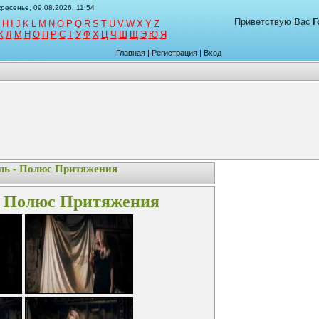
ресенье, 09.08.2026, 11:54
Приветствую Вас
Г
H
I
J
K
L
M
N
O
P
Q
R
S
T
U
V
W
X
Y
Z
К
Л
М
Н
О
П
Р
С
Т
У
Ф
Х
Ц
Ч
Ш
Щ
Э
Ю
Я
Главная
|
Регистрация
|
Вход
ль - Полюс Притяжения
- Полюс Притяжения