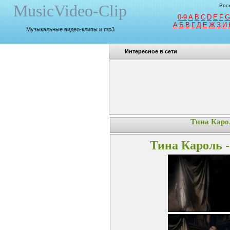
MusicVideo-Clip
Воск
0-9
A
B
C
D
E
F
G
A
Б
В
Г
Д
Е
Ж
З
И
Музыкальные видео-клипы и mp3
Интересное в сети
Тина Каро
Тина Кароль 