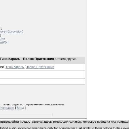
к)
ove (Eurovision)
в
сим
 Саду
 Тина Кароль - Полюс Притяжения
,а также другие
еги
:
Тина Кароль
,
Полюс Притяжения
 только зарегистрированные пользователи.
гистрация
|
Вход
]
видеофайлы предоставлены здесь только для ознакомления,все права на них принадл
ished audio, video are given here only for acquaintance, all rights to them belong to their ow