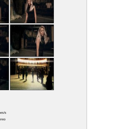
mes/s
ereo