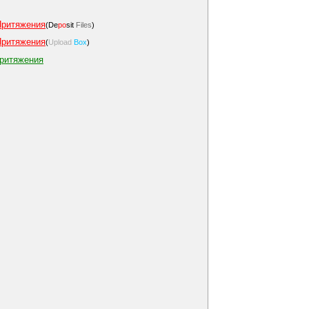
Притяжения
(De
po
sit
Files
)
Притяжения
(
Upload
Box
)
Притяжения