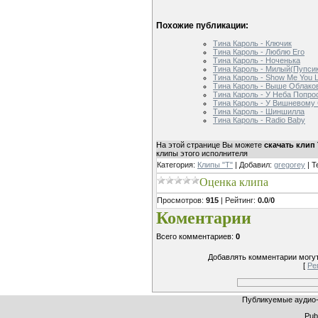
Похожие публикации:
Тина Кароль - Ключик
Тина Кароль - Люблю Его
Тина Кароль - Ноченька
Тина Кароль - Милый(Пупси
Тина Кароль - Show Me You L
Тина Кароль - Выше Облако
Тина Кароль - У Неба Попро
Тина Кароль - У Вишневому
Тина Кароль - Шиншилла
Тина Кароль - Radio Baby
На этой странице Вы можете
скачать клип
клипы этого исполнителя
Категория
:
Клипы "Т"
|
Добавил
:
gregorey
|
Т
Оценка клипа
Просмотров
:
915
|
Рейтинг
:
0.0
/
0
Коментарии
Всего комментариев
:
0
Добавлять комментарии могут
[
Ре
Публикуемые аудио-
Publ