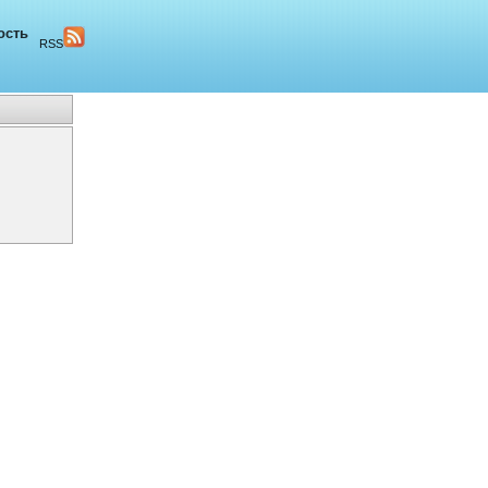
ость
RSS