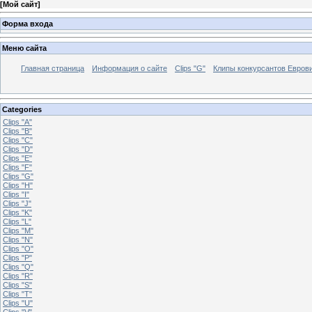
[
Мой сайт
]
Форма входа
Меню сайта
Главная страница
Информация о сайте
Clips "G"
Клипы конкурсантов Евров
Categories
Clips "A"
Clips "B"
Clips "C"
Clips "D"
Clips "E"
Clips "F"
Clips "G"
Clips "H"
Clips "I"
Clips "J"
Clips "K"
Clips "L"
Clips "M"
Clips "N"
Clips "O"
Clips "P"
Clips "Q"
Clips "R"
Clips "S"
Clips "T"
Clips "U"
Clips "V"