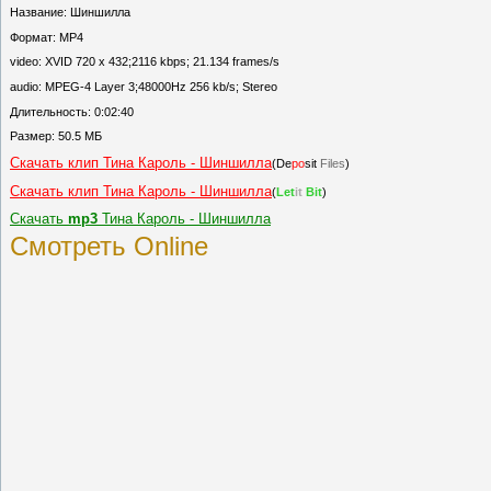
Название: Шиншилла
Формат: MP4
video: XVID 720 x 432;2116 kbps; 21.134 frames/s
audio: MPEG-4 Layer 3;48000Hz 256 kb/s; Stereo
Длительность: 0:02:40
Размер: 50.5 МБ
Скачать клип Тина Кароль - Шиншилла
(De
po
sit
Files
)
Скачать клип Тина Кароль - Шиншилла
(
Let
it
Bit
)
Скачать
mp3
Тина Кароль - Шиншилла
Смотреть Online