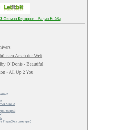
3
Филипп Киркоров - Радио-Бэйби
hivers
chönsten Arsch der Welt
lby O`Donis - Beautiful
kon - All Up 2 You
одари
ки
етик в кино
ерь закрой
x)
ть
Не Пара(без цензуры)