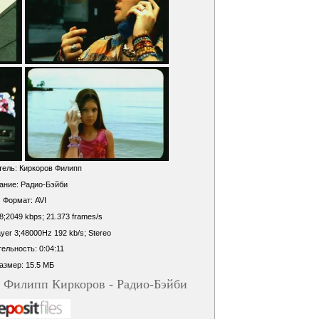
ель: Киркоров Филипп
ание: Радио-Бэйби
Формат: AVI
88;2049 kbps; 21.373 frames/s
yer 3;48000Hz 192 kb/s; Stereo
ельность: 0:04:11
азмер: 15.5 МБ
п Филипп Киркоров - Радио-Бэйби