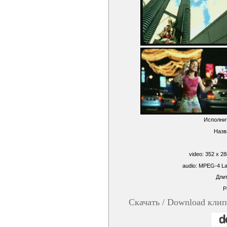
Исполнит
Назв
video: 352 x 2
audio: MPEG-4 La
Длит
Р
Скачать / Download кли