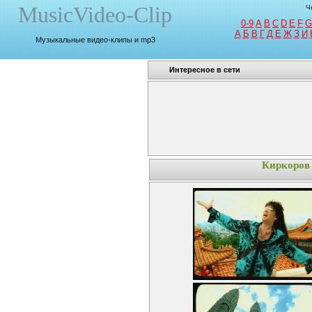
MusicVideo-Clip
Ч
0-9
A
B
C
D
E
F
G
A
Б
В
Г
Д
Е
Ж
З
И
Музыкальные видео-клипы и mp3
Интересное в сети
Киркоров 