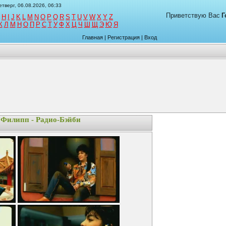
етверг, 06.08.2026, 06:33
Приветствую Вас
Г
H
I
J
K
L
M
N
O
P
Q
R
S
T
U
V
W
X
Y
Z
К
Л
М
Н
О
П
Р
С
Т
У
Ф
Х
Ц
Ч
Ш
Щ
Э
Ю
Я
Главная
|
Регистрация
|
Вход
Филипп - Радио-Бэйби