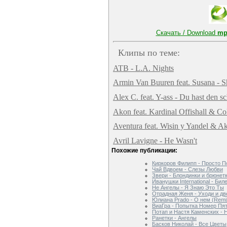
Скачать / Download
mp
Клипы по теме:
ATB - L.A. Nights
Armin Van Buuren feat. Susana - S
Alex C. feat. Y-ass - Du hast den s
Akon feat. Kardinal Offishall & Co
Aventura feat. Wisin y Yandel & A
Avril Lavigne - He Wasn't
Похожие публикации:
Киркоров Филипп - Просто П
Чай Вдвоем - Слезы Любви
Звери - Блондинки и брюнет
Иванушки International - Бил
Не Ангелы - Я Знаю Это Ты
Отрадная Женя - Уходи и дв
Юлиана Prado - О нем (Remi
ВиаГра - Попытка Номер Пя
Потап и Настя Каменских - 
Ранетки - Ангелы
Басков Николай - Все Цветы