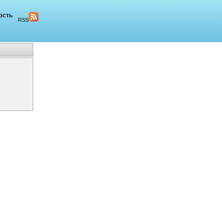
ость
RSS